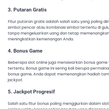
3. Putaran Gratis
Fitur putaran gratis adalah salah satu yang paling dii
simbol pencar atau kombinasi simbol tertentu di gu
tanpa mengeluarkan uang dan tetap memenangkan hadi
meningkatkan kemenangan Anda.
4. Bonus Game
Beberapa slot online juga menawarkan bonus game 
tertentu. Bonus game ini sering kali berupa perma
bonus game, Anda dapat memenangkan hadiah tambah
jackpot.
5. Jackpot Progresif
Salah satu fitur bonus paling menggiurkan dalam slot