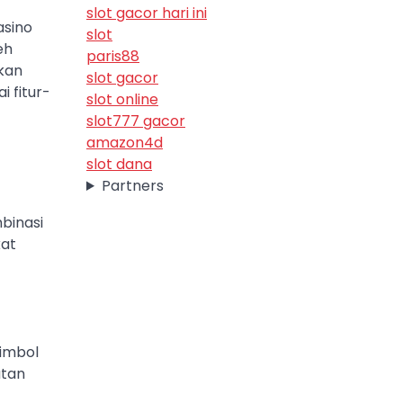
slot gacor hari ini
asino
slot
eh
paris88
tkan
slot gacor
 fitur-
slot online
slot777 gacor
amazon4d
slot dana
Partners
binasi
kat
simbol
atan