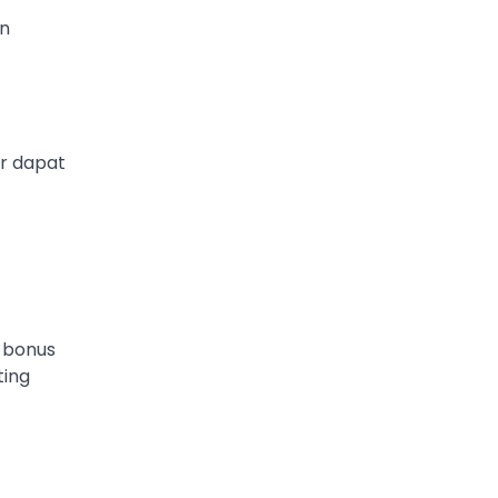
an
er dapat
r bonus
ting