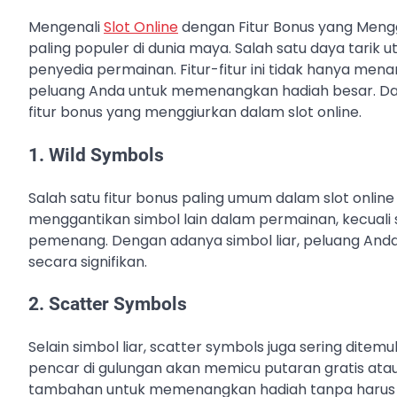
Mengenali
Slot Online
dengan Fitur Bonus yang Menggi
paling populer di dunia maya. Salah satu daya tarik
penyedia permainan. Fitur-fitur ini tidak hanya me
peluang Anda untuk memenangkan hadiah besar. Dalam
fitur bonus yang menggiurkan dalam slot online.
1. Wild Symbols
Salah satu fitur bonus paling umum dalam slot online 
menggantikan simbol lain dalam permainan, kecuali
pemenang. Dengan adanya simbol liar, peluang And
secara signifikan.
2. Scatter Symbols
Selain simbol liar, scatter symbols juga sering dite
pencar di gulungan akan memicu putaran gratis atau
tambahan untuk memenangkan hadiah tanpa harus b