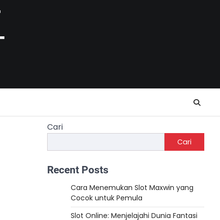
T
T
Cari
Cari
Recent Posts
Cara Menemukan Slot Maxwin yang
Cocok untuk Pemula
Slot Online: Menjelajahi Dunia Fantasi