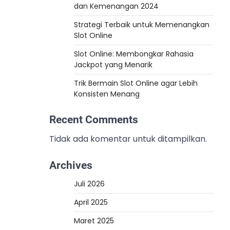
dan Kemenangan 2024
Strategi Terbaik untuk Memenangkan
Slot Online
Slot Online: Membongkar Rahasia
Jackpot yang Menarik
Trik Bermain Slot Online agar Lebih
Konsisten Menang
Recent Comments
Tidak ada komentar untuk ditampilkan.
Archives
Juli 2026
April 2025
Maret 2025