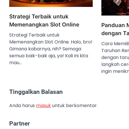
Strategi Terbaik untuk
Memenangkan Slot Online
Panduan M
dengan T
Strategi Terbaik untuk
Memenangkan Slot Online. Halo, bro!
Cara Memili
Gimana kabarnya, nih? Semoga
Taruhan Ren
semua baik-baik aja, ya! Kali ini kita
dengan tar
mau…
langkah cer
ingin menik
Tinggalkan Balasan
Anda harus
masuk
untuk berkomentar.
Partner