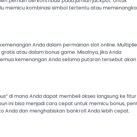
leh pemain berkontribusi pada jumlah jackpot. Untuk
rlu memicu kombinasi simbol tertentu atau memenangk
n kemenangan Anda dalam permainan slot online. Multipli
atis atau dalam bonus game. Misalnya, jika Anda
, semua kemenangan Anda selama putaran tersebut akan
nus” di mana Anda dapat membeli akses langsung ke fitu
 ini bisa menjadi cara cepat untuk memicu bonus, pen
iko Anda dan menghabiskan bankroll Anda lebih cepat.