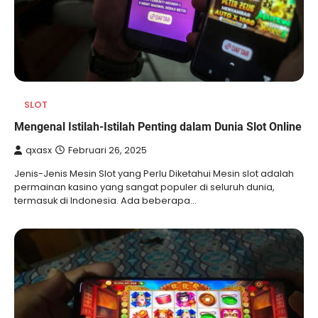
SLOT
Mengenal Istilah-Istilah Penting dalam Dunia Slot Online
qxasx
Februari 26, 2025
Jenis-Jenis Mesin Slot yang Perlu Diketahui Mesin slot adalah
permainan kasino yang sangat populer di seluruh dunia,
termasuk di Indonesia. Ada beberapa…