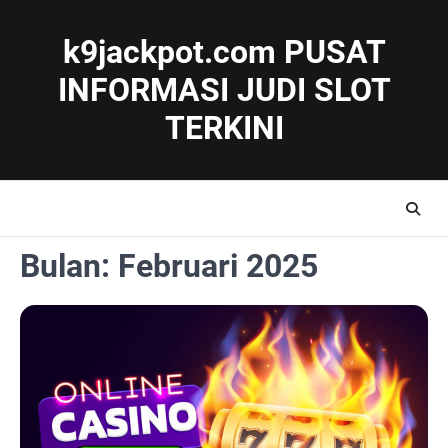
Skip
to
k9jackpot.com PUSAT
content
INFORMASI JUDI SLOT
TERKINI
Bulan:
Februari 2025