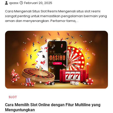
qxasx
Februari 20, 2025
Cara Mengenali Situs Slot Resmi Mengenali situs slot resmi
sangat penting untuk memastikan pengalaman bermain yang
aman dan menyenangkan. Pertama-tama,…
SLOT
Cara Memilih Slot Online dengan Fitur Multiline yang
Menguntungkan