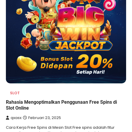
SLOT
Rahasia Mengoptimalkan Penggunaan Free Spins di
Slot Online
qxasx
Februari 23, 2025
Cara Kerja Free Spins di Mesin Slot Free spins adalah fitur