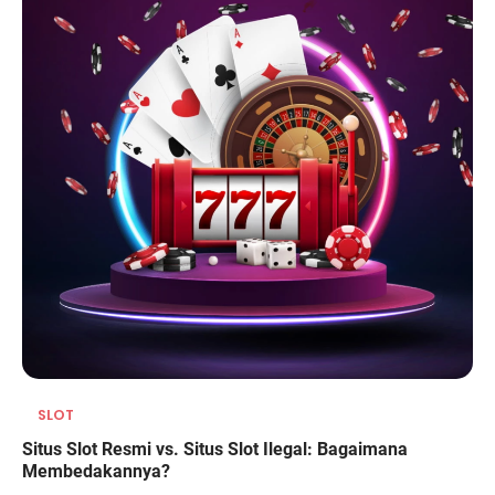
SLOT
Situs Slot Resmi vs. Situs Slot Ilegal: Bagaimana
Membedakannya?