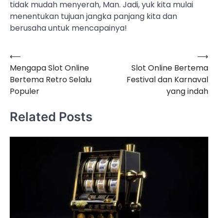
tidak mudah menyerah, Man. Jadi, yuk kita mulai
menentukan tujuan jangka panjang kita dan
berusaha untuk mencapainya!
⟵
⟶
Navigasi
Mengapa Slot Online
Slot Online Bertema
pos
Bertema Retro Selalu
Festival dan Karnaval
Populer
yang indah
Related Posts