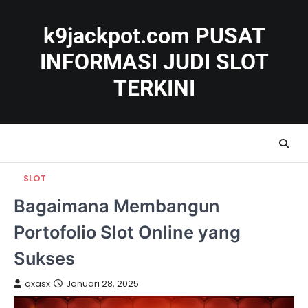
Skip
to
k9jackpot.com PUSAT
content
INFORMASI JUDI SLOT
TERKINI
SLOT
Bagaimana Membangun
Portofolio Slot Online yang
Sukses
qxasx
Januari 28, 2025