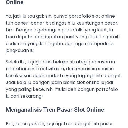
Online
Ya, jadi, lu tau gak sih, punya portofolio slot online
tuh bener-bener bisa ngasih lu keuntungan besar,
bro. Dengan ngebangun portofolio yang kuat, lu
bisa dapetin pendapatan pasif yang stabil, ngeraih
audience yang lu targetin, dan juga memperluas
jangkauan lu.
Selain itu, lu juga bisa belajar strategi pemasaran,
ngembangin kreativitas lu, dan merasain sensasi
kesuksesan dalam industri yang lagi ngehits banget.
Jadi, kalo lu pengen jadiin bisnis slot online lu jadi
yang paling kece, nih, mulai deh bangun portofolio
lu dari sekarang!
Menganalisis Tren Pasar Slot Online
Bro, lu tau gak sih, lagi ngetren banget nih pasar