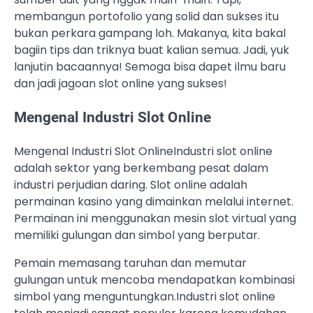
membangun portofolio yang solid dan sukses itu
bukan perkara gampang loh. Makanya, kita bakal
bagiin tips dan triknya buat kalian semua. Jadi, yuk
lanjutin bacaannya! Semoga bisa dapet ilmu baru
dan jadi jagoan slot online yang sukses!
Mengenal Industri Slot Online
Mengenal Industri Slot OnlineIndustri slot online
adalah sektor yang berkembang pesat dalam
industri perjudian daring. Slot online adalah
permainan kasino yang dimainkan melalui internet.
Permainan ini menggunakan mesin slot virtual yang
memiliki gulungan dan simbol yang berputar.
Pemain memasang taruhan dan memutar
gulungan untuk mencoba mendapatkan kombinasi
simbol yang menguntungkan.Industri slot online