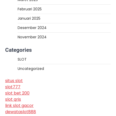
Februari 2025
Januari 2025
Desember 2024
November 2024
Categories
SLOT
Uncategorized
situs slot
slot777
slot bet 200
slot qris
link slot gacor
dewataslot888