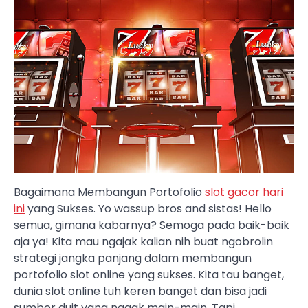
Bagaimana Membangun Portofolio
slot gacor hari
ini
yang Sukses. Yo wassup bros and sistas! Hello
semua, gimana kabarnya? Semoga pada baik-baik
aja ya! Kita mau ngajak kalian nih buat ngobrolin
strategi jangka panjang dalam membangun
portofolio slot online yang sukses. Kita tau banget,
dunia slot online tuh keren banget dan bisa jadi
sumber duit yang nggak main-main. Tapi,