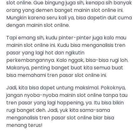
slot online. Gue bingung juga sih, kenapa sih banyak
orang yang demen banget mainin slot online ini.
Mungkin karena seru kali ya, bisa dapetin duit cuma
dengan mainin slot online.
Tapi emang sih, kudu pinter-pinter juga kalo mau
mainin slot online ini. Kudu bisa menganalisis tren
pasar yang lagi hot dan ngikutin
perkembangannya. Kalo nggak, bisa-bisa rugi loh.
Makanya, penting banget buat kita semua buat
bisa memahami tren pasar slot online ini.
Jadi, kita bisa dapet untung maksimal. Pokoknya,
jangan nyoba-nyoba mainin slot online tanpa tau
tren pasar yang lagi happening, ya. Itu bisa bikin
rugi banget deh. Jadi, yuk kita sama-sama
menganalisis tren pasar slot online biar bisa
menang terus!